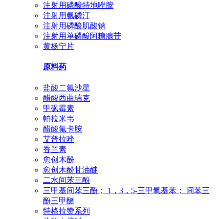
注射用磷酸特地唑胺
注射用氨磷汀
注射用磷酸肌酸钠
注射用单磷酸阿糖腺苷
黄杨宁片
原料药
盐酸二氟沙星
醋酸西曲瑞克
甲砜霉素
帕拉米韦
醋酸氟卡胺
艾普拉唑
香兰素
愈创木酚
愈创木酚甘油醚
二水间苯三酚
三甲基间苯三酚； 1，3，5-三甲氧基苯； 间苯三
酚三甲醚
特格拉赞系列