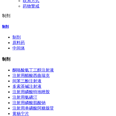
联系方式
药物警戒
制剂
制剂
制剂
原料药
中间体
制剂
酮咯酸氨丁三醇注射液
注射用醋酸西曲瑞克
间苯三酚注射液
多索茶碱注射液
注射用磷酸特地唑胺
注射用氨磷汀
注射用磷酸肌酸钠
注射用单磷酸阿糖腺苷
黄杨宁片